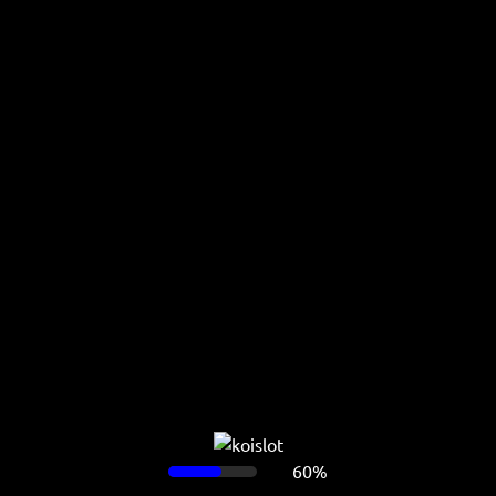
60%
Ada masalah ketika memuat